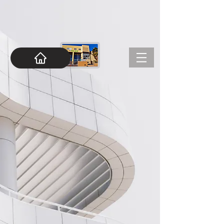
google-site-
verification=RakIJoOetaRqfaE3EJcjBqw_a9L5fnFOFaSm57ZmYCo