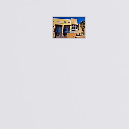
google-site-verification=RakIJoOetaRqfaE3EJcjBqw_a9L5fnFOFaSm57ZmYCo