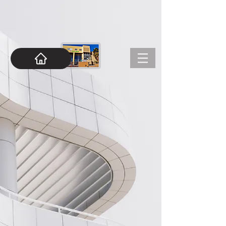
google-site-
verification=RakIJoOetaRqfaE3EJcjBqw_a9L5fnFOFaSm57ZmYCo